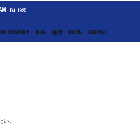
EAM
Est. 1925
FOR FRESHMEN
BLOG
雑感
OB/OG
CONTACT
たい。