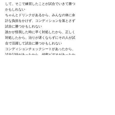
して、そこで練習したことが試合でいきて勝つ
かもしれない
ちゃんとドリンクがあるから、みんなの体に余
計な負担をかけず、コンディションを落とさず
試合に勝つかもしれない
誰かが怪我した時に早く対処したから、正しく
対処したから、治りが遅くならずにその人が試
合で活躍して試合に勝つかもしれない
コンディションチェックシートがあったから、
試合記録があったから、偵察ビデオがあったか
ら…
こうだったらいいなあという希望的観測で、単
に意味をつけたいだけなのは否めないけど、可
能性がないわけじゃない。
微力かもしれないけど、それが積み重なれば大
きな力になる。
試合に勝ちたいという思いを実現する場所は無
限にある。
当たり前のことだけど、勝つことだけを考えて
いる今だから、余計なことを考えずにできる。