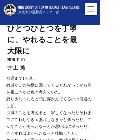
UNIVERSITY OF TOKYO HOCKEY TEAM
Est. 1925
東京大学運動会ホッケー部
ひとつひとつを丁寧
に、やれることを最
大限に
2016-11-02
井上 薫
引退まで1ヶ月。
雑感がこの時期に回ってくるとわかってから何
を書こうかと色々考えていた。
残り少なくなると頭に浮かんでくるのは引退の
こと。
引退のことを考えると、寂しくなったりそれま
でにこれしなきゃあれしなきゃと焦ったり、こ
んなことがあったなーとか思い出に浸ったり、
こうすればよかったなーと後悔したり。