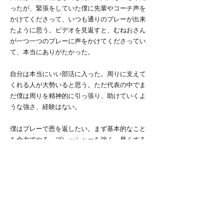
ったが、緊張をしていた僕に先輩やコーチ声を
かけてくださって、いつも通りのプレーが出来
たように思う。ビデオを見返すと、むねおさん
が一つ一つのプレーに声をかけてくださってい
て、本当にありがたかった。
自分は本当にいい部活に入った。周りに支えて
くれる人が大勢いると思う。ただ代表の中でま
だ僕は周りを精神的に引っ張り、助けていくよ
うな強さ、経験はない。
僕はプレーで恩を返したい。まず基本的なこと
を全力でやる。プレッシャーを強く、早くする
味方がピンチなら逆サイドでも僕が全力で戻っ
てフォローしてあげる。
そして合宿の福井工大戦でチーム初得点をとっ
た時のように、3年生らしい思い切ったプレーで
チームに勢いを与える。
お世話になった4年生が最後、笑ってこの部活を
去っていけるように、どんな形であれ全力を尽