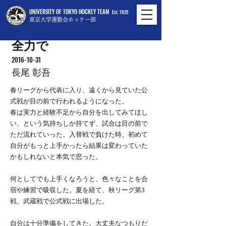
UNIVERSITY OF TOKYO HOCKEY TEAM
Est. 1925
東京大学運動会ホッケー部
全力で
2016-10-31
長尾 彰吾
春リーグから代表に入り、遠くから見ていた公
式戦が目の前で行われるようになった。
春は実力と経験不足から自分を出してみてほし
い、という気持ちしか持てず、試合は目の前で
ただ流れていった。入替戦で負けた時、初めて
自分がもっと上手かったら結果は変わっていた
かもしれないと本気で思った。
何としてでも上手くなろうと、色々なことを合
宿や練習で吸収した。夏を経て、秋リーグ第3
戦、武蔵戦で公式戦に出場した。
自分は十分準備をしてきた。大丈夫なつもりだ