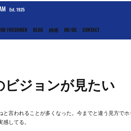
EAM
Est. 1925
FOR FRESHMEN
BLOG
雑感
OB/OG
CONTACT
のビジョンが見たい
ねと言われることが多くなった。今までと違う見方でホ
実感してる。