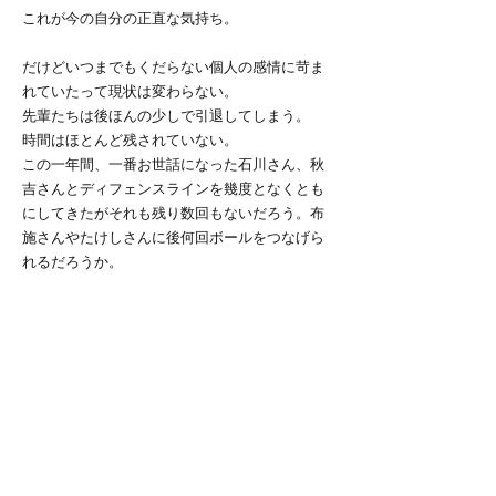
これが今の自分の正直な気持ち。
だけどいつまでもくだらない個人の感情に苛ま
れていたって現状は変わらない。
先輩たちは後ほんの少しで引退してしまう。
時間はほとんど残されていない。
この一年間、一番お世話になった石川さん、秋
吉さんとディフェンスラインを幾度となくとも
にしてきたがそれも残り数回もないだろう。布
施さんやたけしさんに後何回ボールをつなげら
れるだろうか。
残り少ないBullions2016、全力で楽しみたい。
そのために肩の力を抜いて、深いことを考える
のは一旦やめることにした。
自分にできることは本当に小さなことだが、残
りの練習、紅白戦、先輩方の最高の練習相手に
なれるよう、全力でプレーする。
必ず一部昇格しよう。