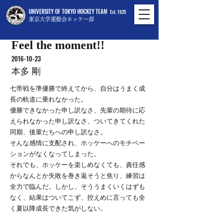
UNIVERSITY OF TOKYO HOCKEY TEAM
Est. 1925
東京大学運動会ホッケー部
Feel the moment!!
2016-10-23
本多 剛
七帝戦を準優勝で終えてから、自分はうまく成
長の軌道に乗れなかった。
優勝できなかった申し訳なさ、先輩の期待に応
えられなかった申し訳なさ、ついてきてくれた
同期、後輩たちへの申し訳なさ。
そんな感情に支配され、ホッケーへのモチベー
ションがなくなってしまった。
それでも、ホッケーを楽しめなくても、責任感
からなんとか失敗を巻き返そうと焦り、練習は
全力で臨んだ。しかし、そううまくいくはずも
なく、結果はついてこず、控えめに言っても全
く夏以降成長できた気がしない。