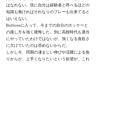
はなれない。現に自分は経験者と呼べるほどの
知識も無ければそれなりのプレーも出来てると
はいえない。
Bullionsに入って、今までの自分のホッケーと
の接し方を強く後悔した。別に高校時代も適当
にやっていたわけではないが、強くなる貪欲さ
に欠けていたのは否めないからだ。
しかし今、同期の凄まじい伸びや活躍による焦
りからか、上手くなりたいという欲望が、これ
までになく激しく出てきた。もっと、もっと上
手くなりたい。
そしてそのためには、練習で得られる全てを残
らず吸収する。それが最も近道で、最も大事な
ことだと思う。
当たり前のことだが、上手くなるために練習し
ているのだ。貪欲になろう。
東京大学運動会ホッケー部