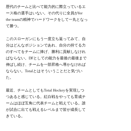
歴代のチームと比べて能力的に際立っているエ
ース格の選手はいない。その代りに全員がfor
the teamの精神でハードワークをして一丸となっ
て勝つ。
このスローガンにもう一度立ち返ってみて、自
分はどんなポジションであれ、自分の持てる力
のすべてをチームに捧げ、勝利に貢献しなけれ
ばならない。DFとしての能力を最後の最後まで
伸ばし続け、チームを一部昇格へ導かなければ
ならない。Totalとはそういうことだと気づい
た。
最近、チームとしてもTotal Hockeyを実現しつ
つあると感じている。紅白戦をやっても育成チ
ームはほぼ互角に代表チームと戦えている。誰
が試合に出ても戦えるレベルまで皆が成長して
きている。
秋リーグが開幕して２戦を終えた。内容は別と