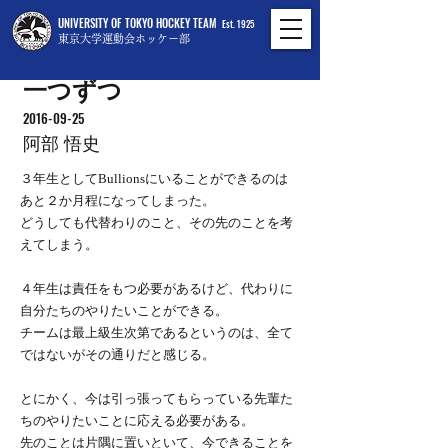
UNIVERSITY OF TOKYO HOCKEY TEAM
Est. 1925
東京大学運動会ホッケー部
一つずつ
2016-09-25
阿部 悟史
３年生としてBullionsにいることができるのは
あと２か月程になってしまった。
どうしても代替わりのこと、その先のことを考
えてしまう。
４年生は責任をもつ必要があるけど、代わりに
自分たちのやりたいことができる。
チームは最上級生次第であるというのは、全て
ではないがその通りだと感じる。
とにかく、今は引っ張ってもらっている先輩た
ちのやりたいことに応える必要がある。
先のことは片隅に置いといて、今できることを