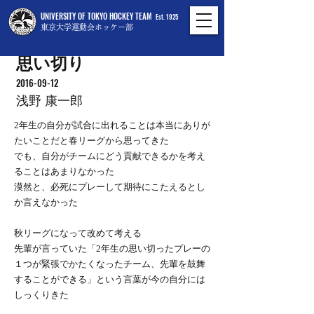
UNIVERSITY OF TOKYO HOCKEY TEAM
Est. 1925
東京大学運動会ホッケー部
思い切り
2016-09-12
浅野 康一郎
2年生の自分が試合に出れることは本当にありが
たいことだと春リーグから思ってきた
でも、自分がチームにどう貢献できるかを考え
ることはあまりなかった
漠然と、必死にプレーして期待にこたえるとし
か言えなかった
秋リーグになって改めて考える
先輩が言っていた「2年生の思い切ったプレーの
１つが緊張でかたくなったチーム、先輩を鼓舞
することができる」という言葉が今の自分には
しっくりきた