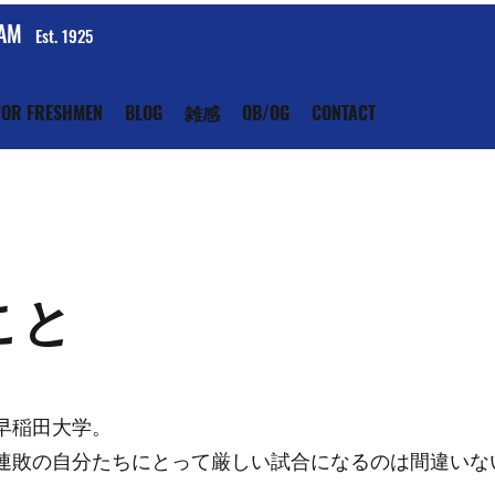
EAM
Est. 1925
FOR FRESHMEN
BLOG
雑感
OB/OG
CONTACT
こと
早稲田大学。
連敗の自分たちにとって厳しい試合になるのは間違いな