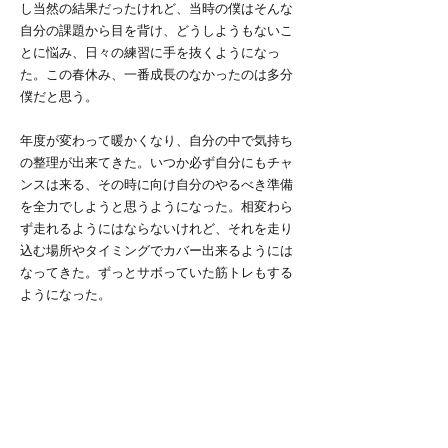
し当然の結果だったけれど、当時の僕はそんな
自分の課題から目を背け、どうしようもないこ
とに悩み、日々の練習に手を抜くようになっ
た。この春休み、一番成長のなかったのは多分
僕だと思う。
年度が変わって暖かくなり、自分の中で気持ち
の整理が出来てきた。いつか必ず自分にもチャ
ンスは来る、その時に向け自分のやるべき準備
を全力でしようと思うようになった。相変わら
ず走れるようにはならないけれど、それを走り
込む場所やタイミングでカバー出来るようには
なってきた。ずっとサボっていた筋トレもする
ようになった。
いよいよ今週末に迫った慶應戦。12月から一度
も代表に入ることのなかった僕が出場すること
は考えにくい。それでも僕にはやるべきことが
ある。紅白戦では積極的に攻め込み代表DFの気
を引き締め、試合当日はベンチ、あるいはスタ