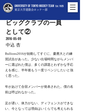
UNIVERSITY OF TOKYO HOCKEY TEAM
Est. 1925
東京大学運動会ホッケー部
ビッグクラブの一員
として②
2016-05-09
中込 杏
Bullions2016が始動してすぐに、慶應大との練
習試合があった。少ない出場時間ながらメンバ
ーに選ばれた僕は、多くの課題とわずかな手応
えを感じ、半年後もう一度リベンジしたいと強
く思った。
年があけて合宿メンバーが発表された。僕の名
前は呼ばれなかった。
足が遅い、体力がない、ディフェンスができな
い、今となっては理由はいくらでも考えられる