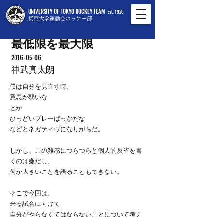
UNIVERSITY OF TOKYO HOCKEY TEAM
Est. 1925
東京大学運動会ホッケー部
最低限を最大限
2016-05-06
神武真太朗
僕は自分を見直す時、
意思が弱いな
とか
ひっどいプレーばっかだな
などとネガティヴになりがちだ。
しかし、この雑感につらつらと個人的反省を書
くのは嫌だし、
何か大きいことを語ることもできない。
そこで今回は、
来る試合に向けて
自分がやらなくてはならないことについて考え