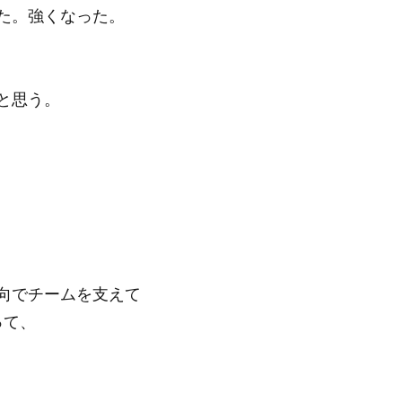
た。強くなった。
と思う。
向でチームを支えて
って、