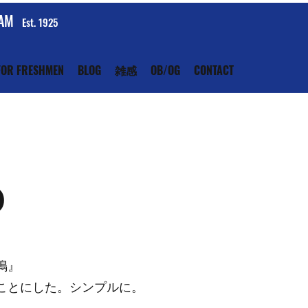
EAM
Est. 1925
FOR FRESHMEN
BLOG
雑感
OB/OG
CONTACT
０
鳴』
ことにした。シンプルに。