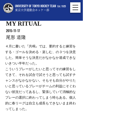
UNIVERSITY OF TOKYO HOCKEY TEAM
Est. 1925
東京大学運動会ホッケー部
MY RITUAL
2015-11-17
尾形 道隆
４月に書いた『共鳴』では、要約すると練習を
する・ゴールを決める・楽しむ、の３つを決意
した。簡単そうな決意だがなかなか達成できな
いきつい半年だった。
こういうプレーがしたいと思ってその練習をし
てきて、それを試合で試そうと思っても試すチ
ャンスがなかなかない。そもそも自分がやりた
いと思っているプレーがチームの利益にそぐわ
ない状況だってあるし、緊張していて消極的な
プレーの選択に終わってしまう時もある。個人
的に春リーグは自立も成長もできないまま終わ
ってしまった。