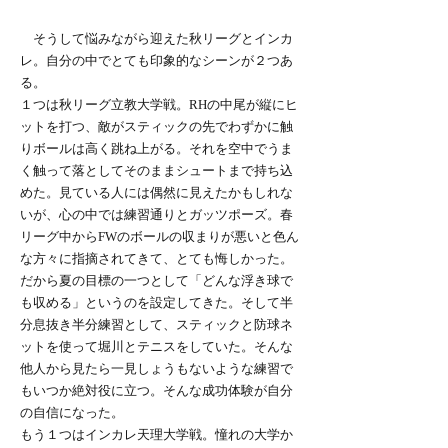
そうして悩みながら迎えた秋リーグとインカ
レ。自分の中でとても印象的なシーンが２つあ
る。
１つは秋リーグ立教大学戦。RHの中尾が縦にヒ
ットを打つ、敵がスティックの先でわずかに触
りボールは高く跳ね上がる。それを空中でうま
く触って落としてそのままシュートまで持ち込
めた。見ている人には偶然に見えたかもしれな
いが、心の中では練習通りとガッツポーズ。春
リーグ中からFWのボールの収まりが悪いと色ん
な方々に指摘されてきて、とても悔しかった。
だから夏の目標の一つとして「どんな浮き球で
も収める」というのを設定してきた。そして半
分息抜き半分練習として、スティックと防球ネ
ットを使って堀川とテニスをしていた。そんな
他人から見たら一見しょうもないような練習で
もいつか絶対役に立つ。そんな成功体験が自分
の自信になった。
もう１つはインカレ天理大学戦。憧れの大学か