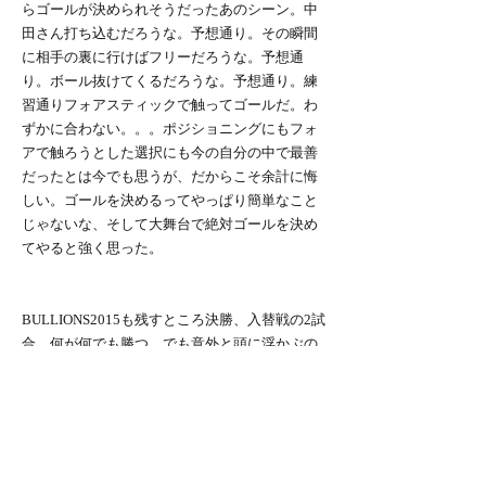
らゴールが決められそうだったあのシーン。中
田さん打ち込むだろうな。予想通り。その瞬間
に相手の裏に行けばフリーだろうな。予想通
り。ボール抜けてくるだろうな。予想通り。練
習通りフォアスティックで触ってゴールだ。わ
ずかに合わない。。。ポジショニングにもフォ
アで触ろうとした選択にも今の自分の中で最善
だったとは今でも思うが、だからこそ余計に悔
しい。ゴールを決めるってやっぱり簡単なこと
じゃないな、そして大舞台で絶対ゴールを決め
てやると強く思った。
BULLIONS2015も残すところ決勝、入替戦の2試
合。何が何でも勝つ。でも意外と頭に浮かぶの
は「普段練習してきたことが絶対自分を助けて
くれる」というシンプルなこと。今年になって
から数えてみたら10個くらいの新しいことがで
きるようになっている。確実に上手くなってい
る。なりたい選手像に少しずつだが近づいてい