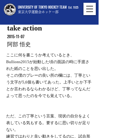
UNIVERSITY OF TOKYO HOCKEY TEAM
Est. 1925
東京大学運動会ホッケー部
take action
2015-11-07
阿部 悟史
ここに何を書こうか考えているとき、
Bullions2015が始動した頃の面談の時に手渡さ
れた紙のことを思い出した。
そこの僕のプレーの良い所の欄には、丁寧とい
う文字が5,6個も書いてあった。上手いとか下手
とか言われるならわかるけど、丁寧ってなんだ
よって思ったのを今でも覚えている。
ただ、この丁寧という言葉、現状の自分をよく
表している気もする。要するに思い切りが足り
ない。
練習ではわりと良い動きをしてるのに、試合形