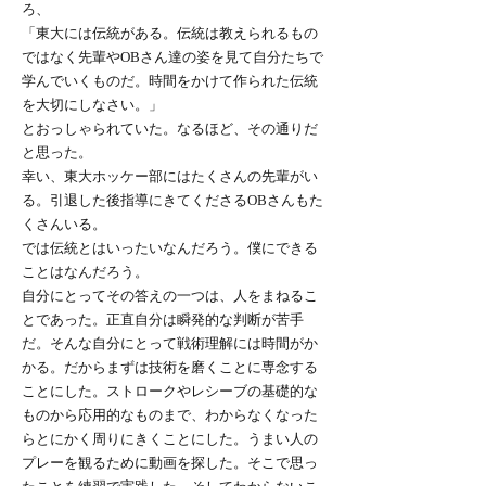
ろ、
「東大には伝統がある。伝統は教えられるもの
ではなく先輩やOBさん達の姿を見て自分たちで
学んでいくものだ。時間をかけて作られた伝統
を大切にしなさい。」
とおっしゃられていた。なるほど、その通りだ
と思った。
幸い、東大ホッケー部にはたくさんの先輩がい
る。引退した後指導にきてくださるOBさんもた
くさんいる。
では伝統とはいったいなんだろう。僕にできる
ことはなんだろう。
自分にとってその答えの一つは、人をまねるこ
とであった。正直自分は瞬発的な判断が苦手
だ。そんな自分にとって戦術理解には時間がか
かる。だからまずは技術を磨くことに専念する
ことにした。ストロークやレシーブの基礎的な
ものから応用的なものまで、わからなくなった
らとにかく周りにきくことにした。うまい人の
プレーを観るために動画を探した。そこで思っ