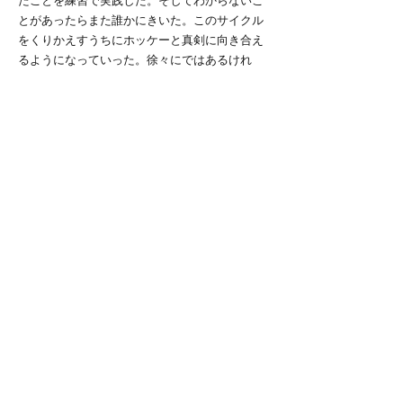
たことを練習で実践した。そしてわからないこ
とがあったらまた誰かにきいた。このサイクル
をくりかえすうちにホッケーと真剣に向き合え
るようになっていった。徐々にではあるけれ
ど、人が何を考えているのかを考えるようにな
った。
まだホッケーを始めて１年半の分際で少し大げ
さな気もするが、今自分がホッケーをやれてい
るのは、困ったときに向き合ってくれる人たち
がいてくれたからだと思う。お手本となってく
れる先輩、身勝手な僕を受け入れてくれる同
期、どんどんうまくなって不安を煽ってくる後
輩、その他にもいろんな形で応援してくれる人
たちみんなのおかげだと思う。そのすべてに感
謝しているし、僕も他人にとってそんな存在で
ありたい、まだ未熟だけどできればホッケーで
恩返しがしたいと思う。
だから、目の前にあるボールを味方へ、ゴール
へつなぐ。