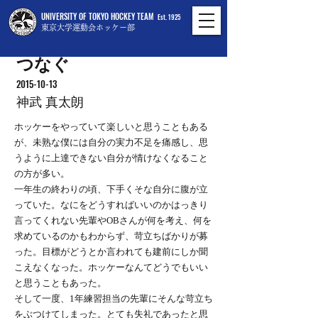
UNIVERSITY OF TOKYO HOCKEY TEAM
Est. 1925
東京大学運動会ホッケー部
つなぐ
2015-10-13
神武 真太朗
ホッケーをやっていて楽しいと思うこともある
が、未熟な僕には自分の実力不足を痛感し、思
うように上達できない自分が情けなくなること
の方が多い。
一年生の終わりの頃、下手くそな自分に腹が立
っていた。なにをどうすればいいのかはっきり
言ってくれない先輩やOBさんが何を考え、何を
求めているのかもわからず、苛立ちばかりが募
った。目標がどうとか言われても建前にしか聞
こえなくなった。ホッケーなんてどうでもいい
と思うこともあった。
そして一度、1年練習担当の先輩にそんな苛立ち
をぶつけてしまった。とても失礼であったと思