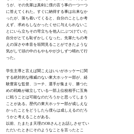
うが、その先輩は真剣に僕の言う事の一つ一つ
に答えてくれた。すぐに納得する事は出来なか
ったが、落ち着いてくると、自分のことしか考
えず、求めもしなかったくせに与えられないこ
とにいら立ちその苛立ちを他人にぶつけていた
自分がとても恥ずかしくなった。先輩たちの考
えの深さや本音を垣間見ることができたような
気がして頭の中のもやもやが少しずつ晴れて行
った。
学生主導と言えば聞こえはいいがホッケーに関
する絶対的な権威のない東大ホッケー部が、経
験豊富な監督、コーチ、選手が集まり、勝つた
めの戦略が確立している一部上位校相手に互角
に戦うことは可能なのだろうかと思ってしまう
ことがある。歴代の東大ホッケー部が成しえな
かったことをどうしたら僕らは成しえるのだろ
うかと考えることがある。
以前、たまたま天理のOBさんとお話しさせてい
ただいたときにそのようなことを言ったとこ