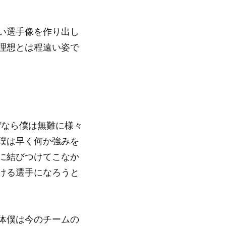
い選手像を作り出し
理想とは程遠い姿で
なぜなら僕は無難に様々
僕は早く何か強みを
に結びつけてこなか
ける選手になろうと
体僕は今のチームの