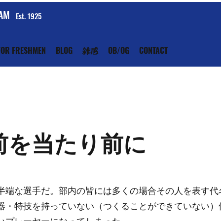
EAM
Est. 1925
FOR FRESHMEN
BLOG
雑感
OB/OG
CONTACT
前を当たり前に
半端な選手だ。部内の皆には多くの場合その人を表す代
器・特技を持っていない（つくることができていない）