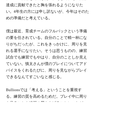
達成に貢献できたと胸を張れるようになりた
い。4年生の方には申し訳ないが、今年はそのた
めの準備だと考えている。
僕は最近、育成チームのフルバックという準備
の要を任されている。自分のことで精一杯にな
りがちだったが、これをきっかけに、周りを見
れる選手になりたい。そうは思うものの、練習
試合でも練習でもやはり、自分のことしか見え
ていない。慎太さんが僕のプレイについてアド
バイスをくれるたびに、周りを見ながらプレイ
できるなんてすごいなと感じる。
Bullionsでは「考える」ということを重視す
る。練習の質を高めるためだ。プレイ中に周り
を見ることも練習の質をあげることにつなが
る。そして、なにより、今後代表に上がるには
不可欠な要素になってくる。そう考えるとやは
りこの壁はなるべく早く越えたい壁である。