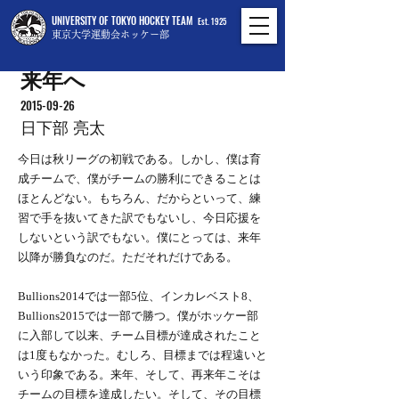
UNIVERSITY OF TOKYO HOCKEY TEAM
Est. 1925
東京大学運動会ホッケー部
来年へ
2015-09-26
日下部 亮太
今日は秋リーグの初戦である。しかし、僕は育
成チームで、僕がチームの勝利にできることは
ほとんどない。もちろん、だからといって、練
習で手を抜いてきた訳でもないし、今日応援を
しないという訳でもない。僕にとっては、来年
以降が勝負なのだ。ただそれだけである。
Bullions2014では一部5位、インカレベスト8、
Bullions2015では一部で勝つ。僕がホッケー部
に入部して以来、チーム目標が達成されたこと
は1度もなかった。むしろ、目標までは程遠いと
いう印象である。来年、そして、再来年こそは
チームの目標を達成したい。そして、その目標