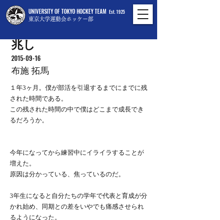
UNIVERSITY OF TOKYO HOCKEY TEAM
Est. 1925
東京大学運動会ホッケー部
兆し
2015-09-16
布施 拓馬
１年3ヶ月。僕が部活を引退するまでにまでに残
された時間である。
この残された時間の中で僕はどこまで成長でき
るだろうか。
今年になってから練習中にイライラすることが
増えた。
原因は分かっている、焦っているのだ。
3年生になると自分たちの学年で代表と育成が分
かれ始め、同期との差をいやでも痛感させられ
るようになった。