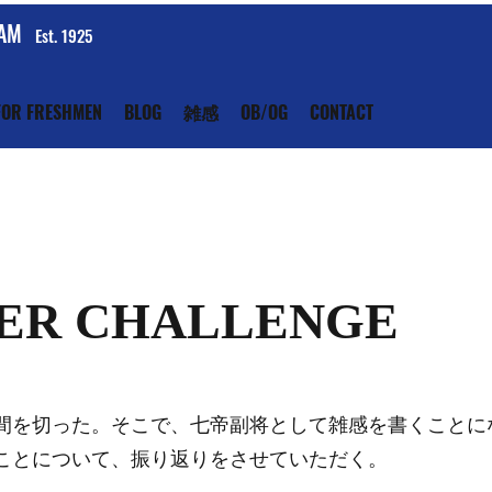
EAM
Est. 1925
FOR FRESHMEN
BLOG
雑感
OB/OG
CONTACT
ER CHALLENGE
間を切った。そこで、七帝副将として雑感を書くことに
ことについて、振り返りをさせていただく。