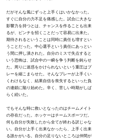
だがそんな風にずっと上手くはいかなかった。
すぐに自分の力不足を痛感した。試合に大きな
影響力を持つとは、チャンスを作ることも出来
るが、ピンチを招くことだって容易に出来た。
期待されるということは同時に責任も増すとい
うことだった。中心選手という責任にあっとい
う間に押し潰された。自分のミスで失点すると
いう恐怖は、試合中の一瞬を争う判断を鈍らせ
た。周りに迷惑をかけられないという重圧はプ
レーを縮こまらせた。そんなプレーが上手くい
くわけもなく、結果自信を喪失するといった負
の連鎖に陥り始めた。辛く、苦しい時期がしば
らく続いた。
でもそんな時に救いとなったのはチームメイト
の存在だった。ホッケーはチームスポーツだ。
何も自分が失敗したから全てが終わる訳じゃな
い。自分が上手く出来なかったら、上手く出来
る誰かがいる。自分の足りないところは仲間が