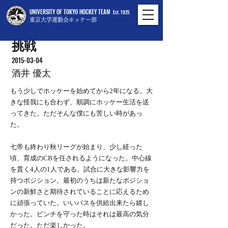
UNIVERSITY OF TOKYO HOCKEY TEAM
Est. 1925
東京大学運動会ホッケー部
挑戦
2015-03-04
酒井 優太
もう少しでホッケーを始めてから2年になる。大
きな怪我にも合わず、順調にホッケー生活を送
ってきた。ただそんな僕にも苦しい時があっ
た。
七帝も終わり秋リーグが始まり、少し経った
頃、育成のCBを任されるようになった。中心線
を貫く4人の1人である。試合に大きな影響力を
持つポジション。最初のうちは新たなポジショ
ンの新鮮さと期待されていることに応えるため
に頑張っていた。いいパスを供給出来たら嬉し
かった。ピンチを守った時はそれは最高の気分
だった。ただ楽しかった。