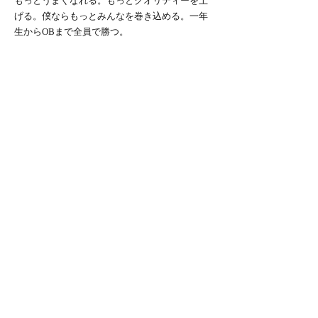
もっとうまくなれる。もっとクオリティーを上
げる。僕ならもっとみんなを巻き込める。一年
生からOBまで全員で勝つ。
「選手にとってレースのスタートはそれまでの
鍛錬のゴールであり、レースのゴールは次の鍛
錬へのスタートである。」
入替戦試合開始の笛が鳴ったときが僕たちの準
備のゴールだ。試合ではその準備を信じて、勇
気を持って思いっきりやろう。
・４年間
やっぱり試合に出たい。ゴールを決めたい。ホ
ッケーがしたい。本当にそう思う。
自分に言い訳をしてしまった時期をとても後悔
している。もう他人に誇れる4年間にはならない
かもしれない。