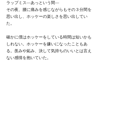
ラップミス―あっという間―
その夜、腰に痛みを感じながらもその３分間を
思い出し、ホッケーの楽しさを思い出してい
た。
確かに僕はホッケーをしている時間は短いかも
しれない。ホッケーを嫌いになったこともあ
る。羨みや妬み、決して気持ちのいいとは言え
ない感情を抱いていた。
だけど、誰よりもプレーを見てきた。誰よりも
プレーを楽しんでいる。誰よりも挑戦できる喜
びを実感している。誰よりもホッケーを楽しん
でいるのは僕だ。誰よりも成長し強くなるのも
僕だ。
「ゆうさくは腰のせいもあるから…」
そうは言わせない。
そして