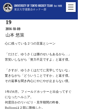
UNIVERSITY OF TOKYO HOCKEY TEAM
Est. 1925
東京大学運動会ホッケー部
19
2014-10-09
山本 悠策
心に残っている２つの言葉とシーン
「だけど、ゆうさくは腰のせいもあるから…」
苦笑いしながら「努力不足ですよ」と返す僕。
「さすが、ゆうさくはだてに見学してないな」
驚きながら「どういうことですか」と返す僕。
その返事を聞き内心にやにやが止まらない僕。
1年の6月。フィールドホッケーと出会ってすぐ
になったヘルニア。
何度目かのリハビリ・見学期間の昨春、
Bullionsは２部に降格した。