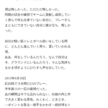
僕は悔しかった。ただただ悔しかった。
同期が試合や練習でチームに貢献し成長してい
く傍らで何も出来ていない自分に、プレーすら
まともにできていない自分に腹が立ち、悔しか
った。
自分が軽い筋トレとボール拾いをしている間
に、どんどん進んでいく周り。置いていかれる
僕。
ああ、何をしているんだろう。なんで自分は
今、グラウンドにいるんだろう。そんな気持ち
をかき消すようにひたすら声を出していた。
2013年6月18日
紅白戦で３分間だけのプレー。
半年振りの一応の復帰だった。
あの瞬間は今でも忘れられない。白線の内と外
で大きく変わる景色。わくわく。どきどき。
―ポイントを取る―相手をかわす―絶好球をト