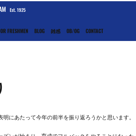
EAM
Est. 1925
FOR FRESHMEN
BLOG
雑感
OB/OG
CONTACT
り
表明にあたって今年の前半を振り返ろうかと思います。