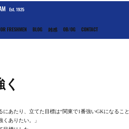
EAM
Est. 1925
FOR FRESHMEN
BLOG
雑感
OB/OG
CONTACT
強く
るにあたり、立てた目標は“関東で1番強いGKになること
強くありたい。」