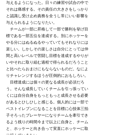
与えるようになった。日々の練習や試合の中で
それは痛感する。その責任の大きさをしっかり
と認識し受け止め責務を全うし常にいい影響を
与えられるようになりたい。
チームが一部に昇格して一部で勝利を挙げ目
標である一部五位を達成する。別にホッケーを
やる分にはぬるぬるやっていてもそれなりには
楽しい。しかしその楽しさは自分にとっては仲
間と高いレベルで苦闘し目標を達成するやりが
いやそれに取り組む過程で得られるだろうこと
と比べたらおまけにもならないものだ。なによ
りチャレンジするほうが圧倒的におもしろい。
目標達成には個々の更なる成長が必須だろ
う。そんな成長していくチームを引っ張ってい
くには自分自身をもっともっと成長させる必要
があるとひしひしと感じる。個人的には一部で
ベストイレブンになることを目標に心技体三拍
子そろったプレーヤーになりチームを牽引でき
るよう残りの時間今まで以上に自身と、チーム
と、ホッケーと向き合って実直にホッケーに取