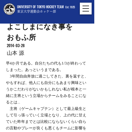
UNIVERSITY OF TOKYO HOCKEY TEAM
Est. 1925
東京大学運動会ホッケー部
よこしまになき事を
おもふ所
2014-03-28
山本 源
早4か月である。自分たちの代も1/3が終わって
しまった。あっというまである。
3年間自由奔放に過ごしてきた、裏を返すと、
やもすれば、他人にも自分にもあまり興味とい
うかこだわりがないかもしれない私が根本と一
緒に主将という立場からチームをみることにな
るとは...
主将（ゲームキャプテン）として最上級生と
して引っ張っていく立場となり、上の代に甘え
ていた昨年までとは比較にならないくらい自ら
の言動やプレーが良くも悪くもチームに影響を