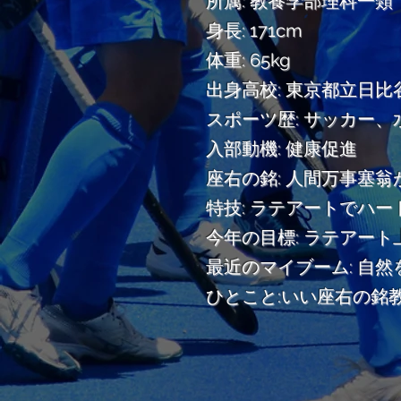
所属: 教養学部理科一類
身長: 171cm
体重: 65kg
出身高校: 東京都立日
スポーツ歴: サッカー
入部動機: 健康促進
座右の銘: 人間万事塞翁
特技: ラテアートでハ
今年の目標: ラテアー
最近のマイブーム: 自然
ひとこと:いい座右の銘