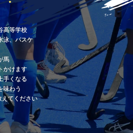
比谷高等学校
、水泳、バスケ
が馬
ートかけます
ト上手くなる
を味わう
教えてください