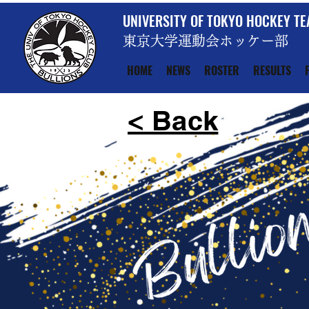
UNIVERSITY OF TOKYO HOCKEY T
東京大学運動会ホッケー部
HOME
NEWS
ROSTER
RESULTS
< Back