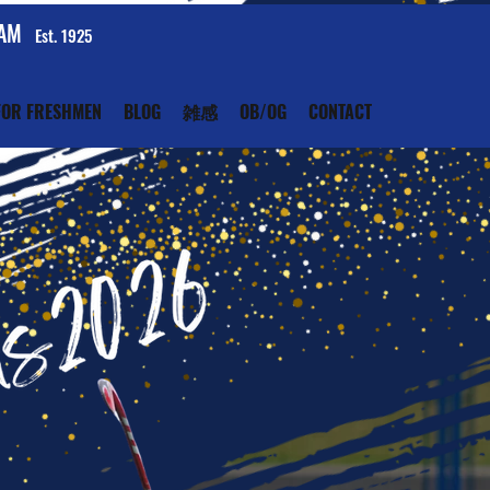
EAM
Est. 1925
FOR FRESHMEN
BLOG
雑感
OB/OG
CONTACT