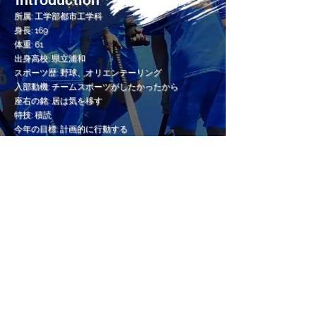
Introduction
所属: 工学部都市工学科
身長: 169
体重: 61
出身高校: 県立浦和
スポーツ歴: 野球、オリエンテーリング
入部動機: チームスポーツがしたかったから
座右の銘: 居は気を移す
特技: 積読
今年の目標: 計画的に行動する
最近のマイブーム: 紅茶
ひとこと: 無糖派になりました
東京大学運動会ホッケー部