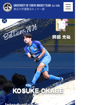
UNIVERSITY OF TOKYO HOCKEY TEAM
Est. 1925
東京大学運動会ホッケー部
16
岡部 光祐
KOSUKE OKABE