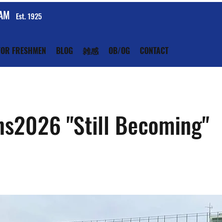
EAM
Est. 1925
FOR FRESHMEN
BLOG
雑感
OB/OG
CONTACT
ns2026 "Still Becoming"