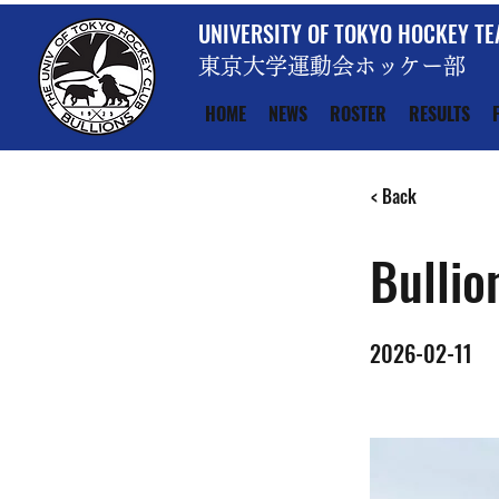
UNIVERSITY OF TOKYO HOCKEY T
東京大学運動会ホッケー部
HOME
NEWS
ROSTER
RESULTS
< Back
Bullio
2026-02-11