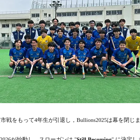
30の横市戦をもって4年生が引退し，Bullions2025は幕を閉
ons2026が始動し，スローガンは "
Still Becoming
" に決定