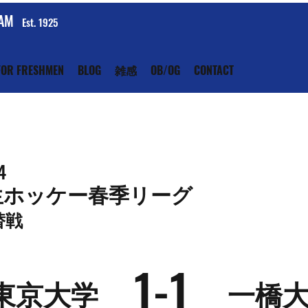
EAM
Est. 1925
FOR FRESHMEN
BLOG
雑感
OB/OG
CONTACT
4
生ホッケー春季リーグ
替戦
1-1
東京大学
一橋