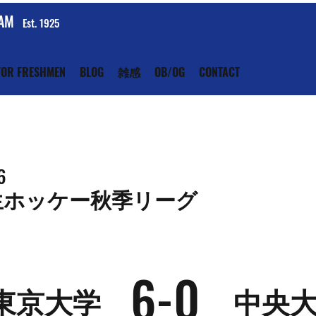
EAM
Est. 1925
FOR FRESHMEN
BLOG
雑感
OB/OG
CONTACT
6
生ホッケー秋季リーグ
6-0
東京大学
中央