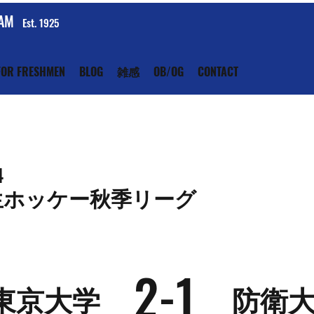
EAM
Est. 1925
FOR FRESHMEN
BLOG
雑感
OB/OG
CONTACT
4
生ホッケー秋季リーグ
2-1
東京大学
防衛