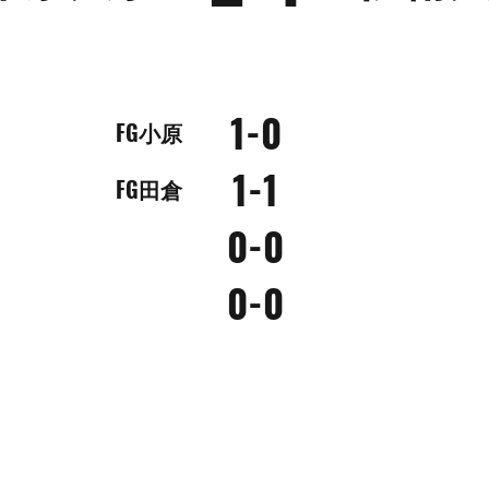
1-0
FG小原
1-1
FG田倉
0-0
0-0