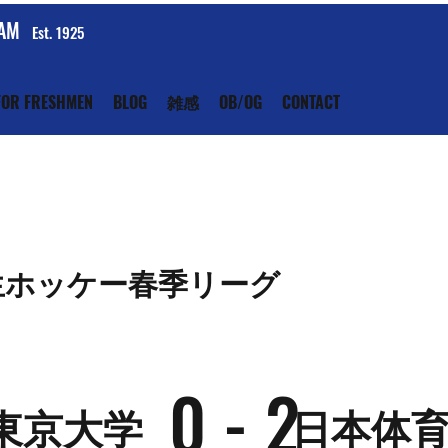
EAM
Est. 1925
FOR FRESHMEN
BLOG
雑感
OB/OG
CONTACT
生ホッケー春季リーグ
0 - 2
東京大学
日本体