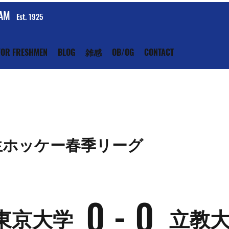
EAM
Est. 1925
FOR FRESHMEN
BLOG
雑感
OB/OG
CONTACT
生ホッケー春季リーグ
0 - 0
東京大学
立教