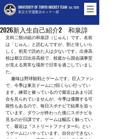
UNIVERSITY OF TOKYO HOCKEY TEAM
Est. 1925
東京大学運動会ホッケー部
7月9日
2026新入生自己紹介2 和泉諄
文科二類18組の和泉諄（じゅん）です。名前
は「じゅん」と読むんですが、割と珍しいら
しく、初見で読めた人は少ないです。出身高
校は都立日比谷高校で、校庭から国会議事堂
が見える異常な場所で日常を過ごしていまし
た。
　 趣味は野球観戦とゲームです。巨人ファン
で、今季は東京ドームに7回くらい行ってい
ます。練習と被っているので最近はあまり試
合を見られていませんが、今季は優勝する可
能性もあるので、毎日スポナビで結果を追っ
ています。ダウンが終わった後にスポナビを
見るのが日課です。ゲームは幅広く触ってい
て、最近は『ストリートファイター6』とい
うゲームにハマっています。自分ができない