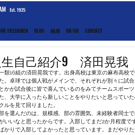
EAM
Est. 1925
FOR FRESHMEN
BLOG
雑感
OB/OG
CONTACT
新入生自己紹介9 済田晃我
一類16組の済田晃我です。出身高校は東京の麻布高校
た。卓球では個人戦がメインで、それぞれが別々に試合
とかが試合後に皆で喜んでいるのをみてチームスポーツ
た、大学に入ったら新しいことをやりたいと思っていた
クルを見て回りました。
部を選んだのは、規模感、部の雰囲気、未経験者同士で
がいいなと思ったからです。入部してまだ2か月程度で
ばかりで入部してよかったと思っています。まだやりた