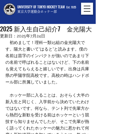
UNIVERSITY OF TOKYO HOCKEY TEAM
Est. 1925
東京大学運動会ホッケー部
2025年7月21日
2025 新入生自己紹介7 金光陽大
更新日：
2025年7月24日
　初めまして！理科一類15組の金光陽大で
す。陽大と書いて“はると”と読みます。僕の
名前は苗字のインパクトが強いのであまり下
の名前で呼ばれることはないけど、下の名前
も覚えてもらえると嬉しいです。出身は兵庫
県の甲陽学院高校です。高校の時はハンドボ
ール部に所属していました。
　ホッケー部に入ることは、おそらく大半の
新入生と同じく、入学前から決めていたわけ
ではないです。何なら、テント列で先輩方か
ら熱烈な新歓を受ける前はホッケーという競
技すら知りませんでしたが、そこで先輩が熱
く語ってくれたホッケーの魅力に惹かれて何