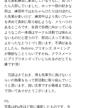
度も新歓練習に参加しているうちに、気づい
たら入部していました。ホッケー部の好きな
所は、練習外ではおちゃらけたりほのぼのし
た先輩が多いけど、練習中はより良いプレー
を求めて真剣に取り組むような、メリハリの
あるところです。全員で目標に向かっている
ようなこの一体感はサークル活動では味わえ
ないものだと思うので、部活に入って本当に
よかったなとつくづく思います。不満がある
としたら、Bullions…ブリオンズ…ネーミング
が微妙なことくらいですかね。クラスメート
にブリブリオンズっていじられるのがとても
嫌です(笑)
　冗談はさておき、僕も先輩方に負けないく
らいの熱量をもって部活動に取り組んでいこ
うと思います。拙い文章ですが最後まで読ん
で頂いてありがとうございました。
PS.
写真は約4年ほど前に撮影したものです。今