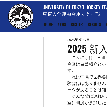
UNIVERSITY OF TOKYO HOCKEY T
東京大学運動会ホッケー部
HOME
NEWS
ROSTER
RESULTS
2025年7月17日
2025 
　こんにちは。Bul
今回は自己紹介という
す。
　私は中高で世界各
験はほぼありません
ーツがあることは知
　そんな父に連れられ
室に何度か参加した