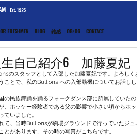
EAM
Est. 1925
FOR FRESHMEN
BLOG
雑感
OB/OG
CONTACT
新入生自己紹介6 加藤夏妃
lionsのスタッフとして入部した加藤夏妃です。よろし
ことで、私のBullions への入部動機についてお話し
国の民族舞踊を踊るフォークダンス部に所属していたの
が、ホッケー経験者である父の影響で小さい頃からホッ
っていました。
て、当時Bullionsが駒場グラウンドで行っていたジ
ことがあります。その時の写真がこちらです。