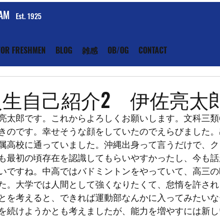
EAM
Est. 1925
FOR FRESHMEN
BLOG
雑感
OB/OG
CONTACT
 新入生自己紹介2 伊佐亮太
亮太郎です。これからよろしくお願いします。文科三類
きのです。幸せそうな顔をしていたのでえらびました。
属高校に通っていました。沖縄出身って言うだけで、ク
も最初の頃存在を認識してもらいやすかったし、今も話
いですね。中高ではバドミントンをやっていて、高三の
た。大学では人間として強くなりたくて、怠惰を許され
とを考えると、できれば運動部なんかに入ってみたいな
を続けようかとも考えましたが、能力を増やすには新し