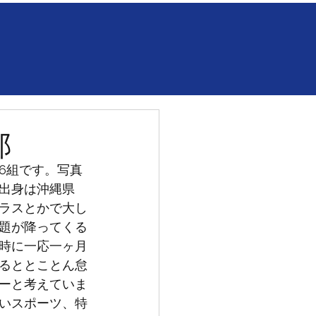
郎
6組です。写真
出身は沖縄県
ラスとかで大し
題が降ってくる
時に一応一ヶ月
るととことん怠
ーと考えていま
いスポーツ、特