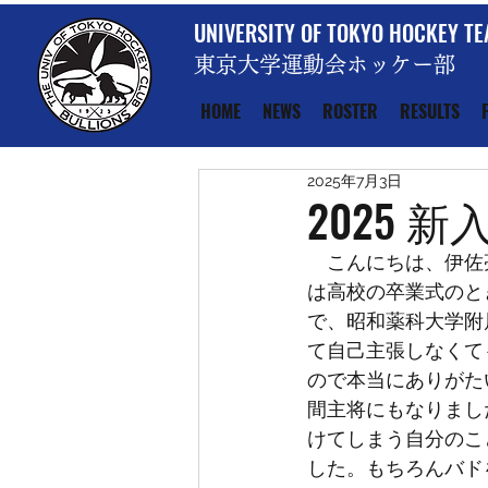
UNIVERSITY OF TOKYO HOCKEY T
東京大学運動会ホッケー部
HOME
NEWS
ROSTER
RESULTS
2025年7月3日
2025
　こんにちは、伊佐
は高校の卒業式のと
で、昭和薬科大学附
て自己主張しなくて
ので本当にありがた
間主将にもなりまし
けてしまう自分のこ
した。もちろんバド