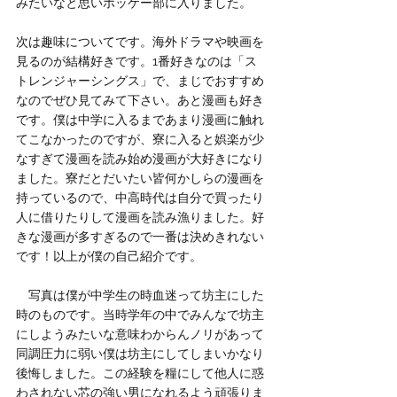
みたいなと思いホッケー部に入りました。
次は趣味についてです。海外ドラマや映画を
見るのが結構好きです。1番好きなのは「ス
トレンジャーシングス」で、まじでおすすめ
なのでぜひ見てみて下さい。あと漫画も好き
です。僕は中学に入るまであまり漫画に触れ
てこなかったのですが、寮に入ると娯楽が少
なすぎて漫画を読み始め漫画が大好きになり
ました。寮だとだいたい皆何かしらの漫画を
持っているので、中高時代は自分で買ったり
人に借りたりして漫画を読み漁りました。好
きな漫画が多すぎるので一番は決めきれない
です！以上が僕の自己紹介です。
　写真は僕が中学生の時血迷って坊主にした
時のものです。当時学年の中でみんなで坊主
にしようみたいな意味わからんノリがあって
同調圧力に弱い僕は坊主にしてしまいかなり
後悔しました。この経験を糧にして他人に惑
わされない芯の強い男になれるよう頑張りま