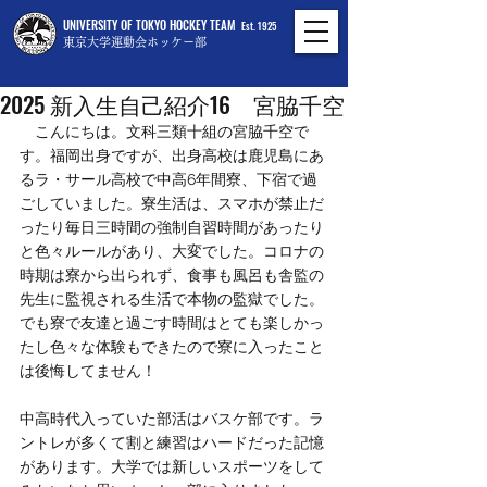
UNIVERSITY OF TOKYO HOCKEY TEAM
Est. 1925
東京大学運動会ホッケー部
2025年8月24日
2025 新入生自己紹介16 宮脇千空
　こんにちは。文科三類十組の宮脇千空で
す。福岡出身ですが、出身高校は鹿児島にあ
るラ・サール高校で中高6年間寮、下宿で過
ごしていました。寮生活は、スマホが禁止だ
ったり毎日三時間の強制自習時間があったり
と色々ルールがあり、大変でした。コロナの
時期は寮から出られず、食事も風呂も舎監の
先生に監視される生活で本物の監獄でした。
でも寮で友達と過ごす時間はとても楽しかっ
たし色々な体験もできたので寮に入ったこと
は後悔してません！
中高時代入っていた部活はバスケ部です。ラ
ントレが多くて割と練習はハードだった記憶
があります。大学では新しいスポーツをして