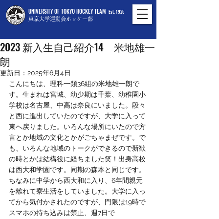
UNIVERSITY OF TOKYO HOCKEY TEAM
Est. 1925
東京大学運動会ホッケー部
2023年10月18日
2023 新入生自己紹介14 米地雄一
朗
更新日：
2025年6月4日
こんにちは、理科一類36組の米地雄一朗で
す。生まれは宮城、幼少期は千葉、幼稚園小
学校は名古屋、中高は奈良にいました。段々
と西に進出していたのですが、大学に入って
東へ戻りました。いろんな場所にいたので方
言とか地域の文化とかがごちゃまぜです。で
も、いろんな地域のトークができるので新歓
の時とかは結構役に経ちました笑！出身高校
は西大和学園です。同期の森本と同じです。
ちなみに中学から西大和に入り、6年間親元
を離れて寮生活をしていました。大学に入っ
てから気付かされたのですが、門限は19時で
スマホの持ち込みは禁止、週7日で