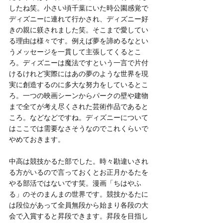
したね笑。小さい頃千葉にいた時公園感覚で
ディズニーに連れて行かされ、ディズニー好
きの親に躾されました笑。そこまで愛してい
る理由は様々です。例えば夢を諦めるなとい
うメッセージを一貫して主張してくるとこ
ろ。ディズニーは魔法ですという一言で片付
けるけれど実際にはあの夢のような世界を現
実に創造するのに多大な努力をしているとこ
ろ。一つの映画シーンからパークの壁や建物
まで全てが考え尽くされた芸術作品であると
ころ。などなどですね。ディズニーについて
はここでは需要なさそうなのでこれくらいで
やめておきます。
中高は競技かるた部でした。時々勘違いされ
る方がいるので言っておくとお正月かるたを
やる部活ではないです笑。漫画「ちはやふ
る」のそのまんまの世界です。競技かるたに
は段位があって全員無段から始まり各段の大
会で入賞すると昇段できます。昇段を目指し