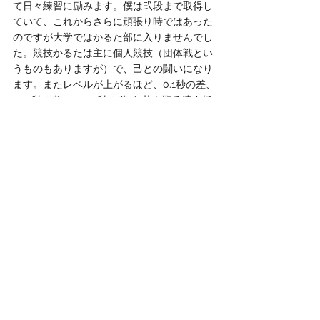
て日々練習に励みます。僕は弐段まで取得し
ていて、これからさらに頑張り時ではあった
のですが大学ではかるた部に入りませんでし
た。競技かるたは主に個人競技（団体戦とい
うものもありますが）で、己との闘いになり
ます。またレベルが上がるほど、0.1秒の差、
0.01秒の差、0.001秒の差…と札を取る速さ極
めていく競技です。それはそれで奥が深いこ
とも理解し、競技の面白さがあるのは十分理
解しています。でも、これ以上札を早く取る
ことを突き詰めることが本当に自分のやりた
いことなのかと疑問に思うことがあって、全
く新しいことがしたいと思ったのがホッケー
部を選んだきっかけです。自分一人でやるわ
けではなく、常に同じようになるわけではな
い競技性に惹かれました。あとは、新歓でホ
ッケー部の先輩の話を色々聞いて内面かっこ
いい先輩がたくさんいたので入る決断が出来
ました。（ここでさりげなく先輩の株を上げ
ておきますね！笑）